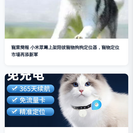
寵業簡報 小米眾籌上架陪彼寵物狗狗定位器，寵物定位
市場再添新軍