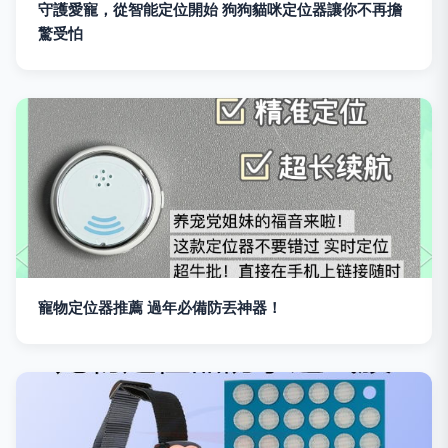
守護愛寵，從智能定位開始 狗狗貓咪定位器讓你不再擔
驚受怕
寵物定位器推薦 過年必備防丟神器！