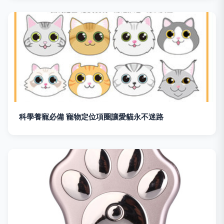
科學養寵必備 寵物定位項圈讓愛貓永不迷路